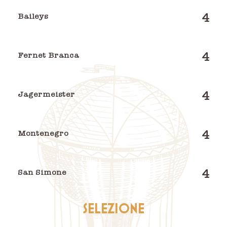
4
Baileys
4
Fernet Branca
4
Jagermeister
4
Montenegro
4
San Simone
SELEZIONE