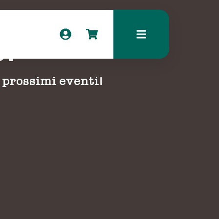
o!
i prossimi eventi!